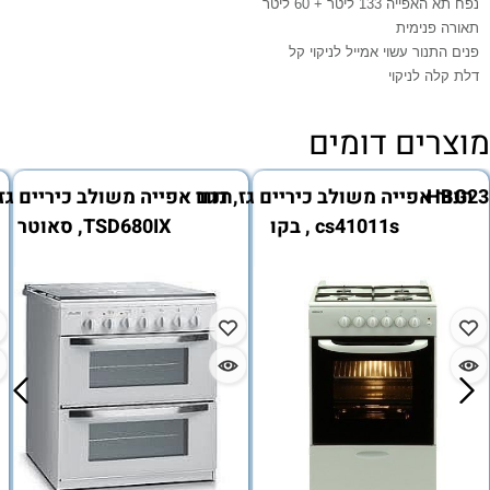
נפח תא האפייה 133 ליטר + 60 ליטר
תאורה פנימית
פנים התנור עשוי אמייל לניקוי קל
דלת קלה לניקוי
מוצרים דומים
, דגם HBG23B520J
תנור אפייה משולב כיריים גז, דגם
תנור אפייה משולב כיריים גז
cs41011s , בקו
TSD680IX, סאוטר