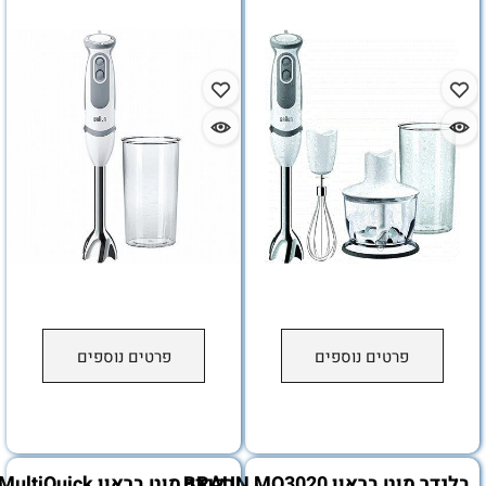
פרטים נוספים
פרטים נוספים
בראון BRAUN MQ3020
בלנדר מוט בראון Braun MultiQuick