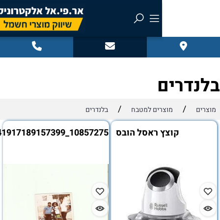
רים
/
/
מוצרים למטבח
בלנדרים
קוצץ ראסל הובס
10857275_1041917189157399_4959287228855631198_o