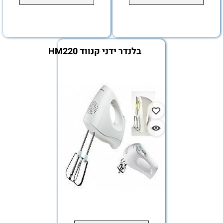
בלנדר ידני קנווד HM220