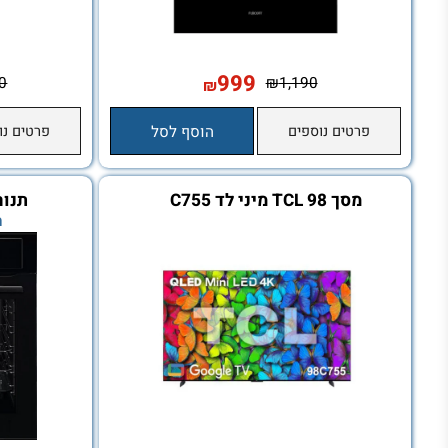
999
₪
2,600
₪
1,190
₪
פרטים נוספים
הוסף לסל
פרטים נוספים
מסך 98 TCL מיני לד C755
תנור בנוי AEG 33501
התקנה