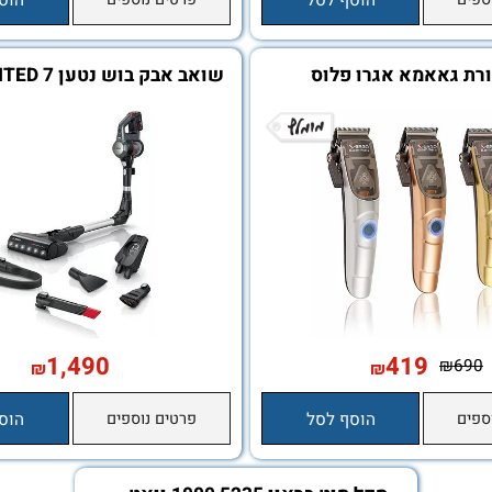
1,149
1,19
₪
₪
הוסף לסל
פרטים נוספים
הוסף ל
אאמא אגרו פלוס
שואב אבק בוש נטען UNLIMITED 7
1,490
419
₪
₪