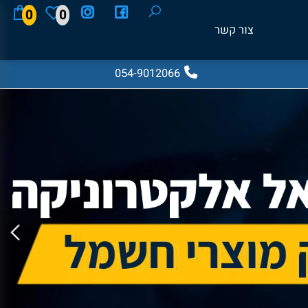
0
0
צור קשר
054-9012066