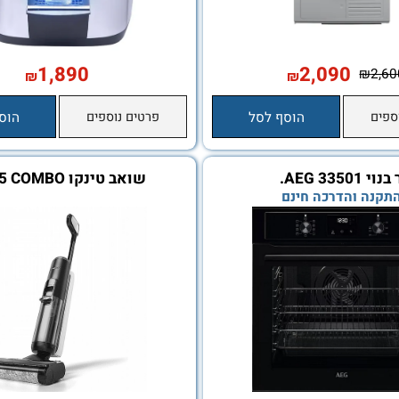
1,890
2,090
₪
₪
הוסף לסל
פרטים נוספים
הוסף ל
.
שואב טינקו S5 COMBO
 והדרכה חינם