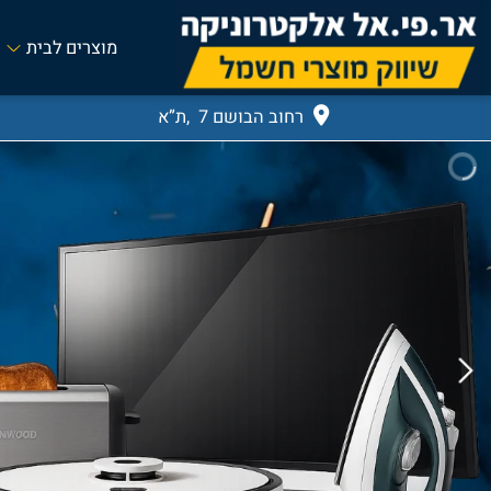
מוצרים לבית
רחוב הבושם 7 ,ת”א