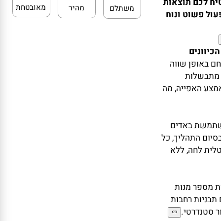
קנייה
משלוח
מחיר
SurroundCo של AEG מבטיח לכם תוצאות
מאובטחת
מהיר
משתלם
ל פשוט ונוח
 באופן שווה
מתבשלות
ע האפייה, מה
טכנולוגיית ה-AquaClean משתמשת באדים
ום התהליך, כל
ת לחה, ללא
לו לאפות מספר מנות
בניות רחבות