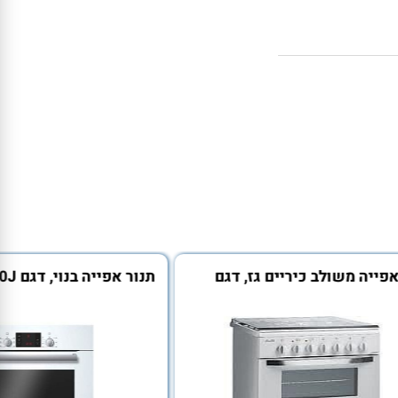
יה משולב כיריים גז, דגם
תנור א
TSD680I, סאוטר
,בוש