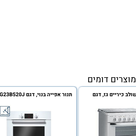
ם דומים
יים גז, דגם
תנור אפייה בנוי, דגם HBG23B520J
,בוש