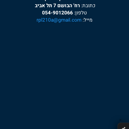
אר.פי.אל אלקטרוניקה:
כתובת:
רח' הבושם 7 תל אביב
טלפון:
054-9012066
מייל:
rpl210a@gmail.com