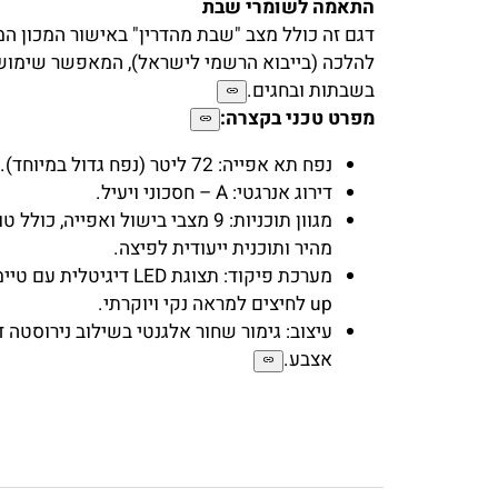
המעניקות לכם 20% יותר שטח אפייה מאשר בתנור סטנדרטי.
התאמה לשומרי שבת
דגם זה כולל מצב "שבת מהדרין" באישור המכון המדעי
להלכה (בייבוא הרשמי לישראל), המאפשר שימוש נו
בשבתות ובחגים.
מפרט טכני בקצרה:
נפח תא אפייה: 72 ליטר (נפח גדול במיוחד).
דירוג אנרגטי: A – חסכוני ויעיל.
מגוון תוכניות: 9 מצבי בישול ואפייה, כולל 
מהיר ותוכנית ייעודית לפיצה.
up לחיצים למראה נקי ויוקרתי.
עיצוב: גימור שחור אלגנטי בשילוב נירוסטה דוח
אצבע.