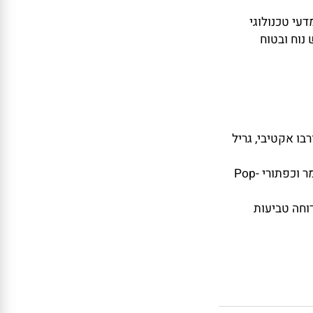
 טכנולוגי
ח ובטוח
טורבו אקטיבי, גריל
מערכת פיקוד: תצוגת LED דיגיטלית עם טיימר וכפתורי Pop-
ה טביעות