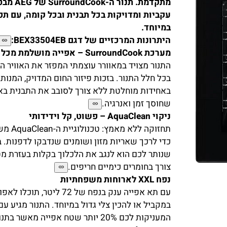
מתקדמת. תנור ה-ok
עקביות ומדויקות בכל תבנית ובכל קומה, עם תפעו
במיוחד.
היתרונות המרכזיים של דגם BEX33504EB:
מערכת SurroundCook – אפייה מושלמת מכל הכיוונים
התנור מצויד במאוורר עוצמתי המפזר את האוויר החם
בכל חלל התנור. בזכות פיזור החום המדויק, המנות 
באחידות מוחלטת ללא צורך לסובב את התבנית באמצ
שחוסך זמן ואנרגיה.
ניקוי AquaClean – פשוט, קל וידידותי
תחזוקה ללא מאמץ: 
כדי לרכך שאריות מזון ושומנים שנדבקו לדפנות. בסי
שנותר לכם הוא לנגב את הלכלוך בקלות בעזרת מטלי
צורך בחומרים כימיים חריפים.
נפח XXL לארוחות משפחתיות
עם תא אפייה ענק בנפח של 72 ליטר, תוכ
במקביל או להכין צלי גדול במיוחד. התנור מגיע עם ת