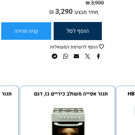
₪
3,900
3,290
₪
מחיר מבצע:
הוסף לסל
קניה מהירה
הוסף לרשימת המשאלות
תנור אפייה משולב כיריים גז, דגם
תנור אפי
cs41011s , בקו
X