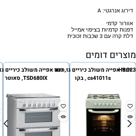
A
דירוג אנרגטי:
אוורור קדמי
דפנות קדמיות בציפוי אמייל
דלת קרה עם 3 שכבות זכוכית
מוצרים דומים
, דגם HBG23B520J
תנור אפייה משולב כיריים גז, דגם
תנור אפייה משולב כיריים גז
cs41011s , בקו
TSD680IX, סאוטר