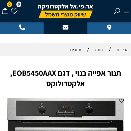
0
0
/
/
מוצרים
חנות
תנורים
תנור אפייה בנוי , דגם EOB5450AAX,
אלקטרולוקס