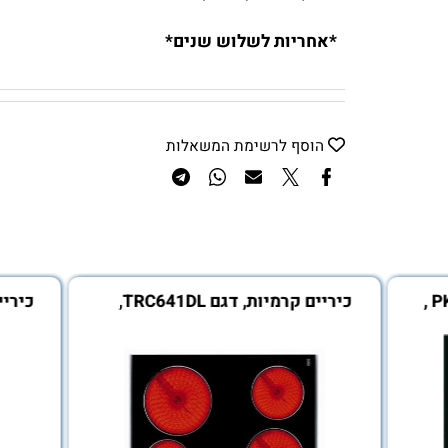
- מתח: 220-240V
- נתיך נדרש (אמפר): לא
*אחריות לשלוש שנים*
הוסף לרשימת המשאלות
כיריים קרמיות, דגם TRC641DL,
שולטס