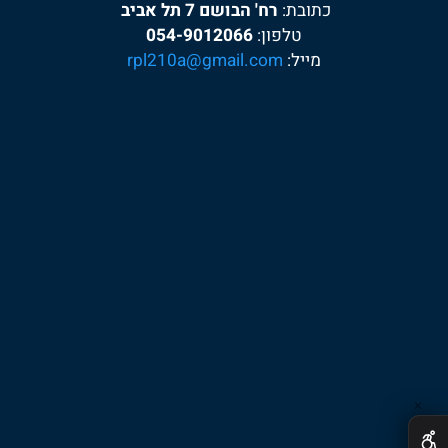
אר.פי.אל אלקטרוניקה:
כתובת:
רח' הבושם 7 תל אביב
טלפון:
054-9012066
מייל:
rpl210a@gmail.com