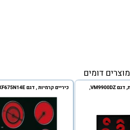
ם דומים
כיריים קרמיות, דגם VM9900DZ,
כיריים קרמיות , דגם PKF675N14E ,
בוש