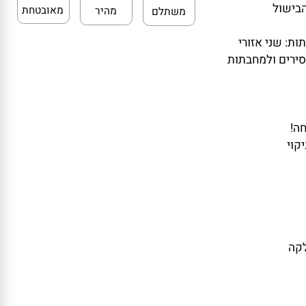
גיעה הרגישים
קנייה
משלוח
מחיר
שול
מאובטחת
מהיר
משתלם
 שני אזורי
רים ולמחבתות
י
ה