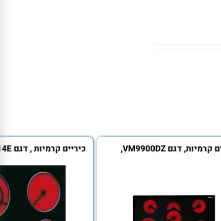
כיריים קרמיות, דגם VM9900DZ,
סאוטר
בוש