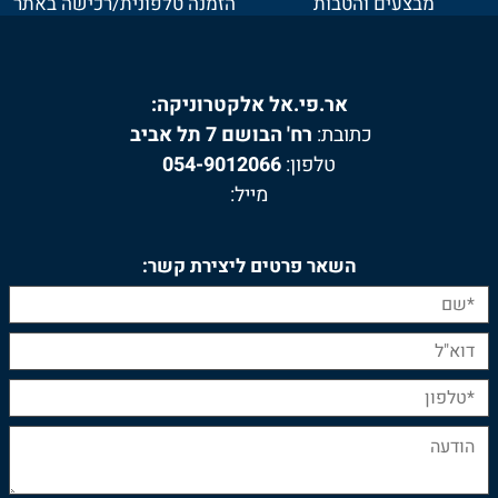
מבצעים והטבות
הזמנה טלפונית/רכישה באתר
אר.פי.אל אלקטרוניקה:
כתובת:
רח' הבושם 7 תל אביב
טלפון:
054-9012066
מייל:
השאר פרטים ליצירת קשר: